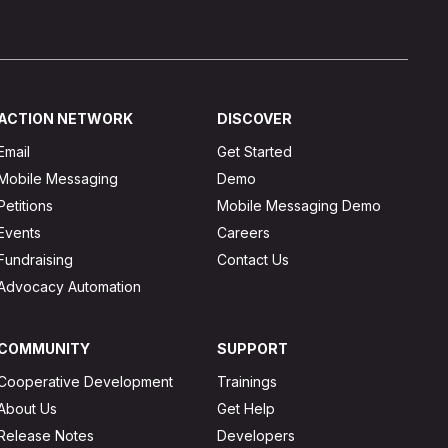
ACTION NETWORK
DISCOVER
Email
Get Started
Mobile Messaging
Demo
Petitions
Mobile Messaging Demo
Events
Careers
Fundraising
Contact Us
Advocacy Automation
COMMUNITY
SUPPORT
Cooperative Development
Trainings
About Us
Get Help
Release Notes
Developers