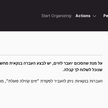
Start Organizing:
Actions
Pe
על מנת שהסכום יועבר לזזים, יש לבצע העברה בנקאית מחשב
שנוכל לשלוח לך קבלה.
העברות בנקאיות: ניתן להעביר לפקודת ״זזים קהילה פועלת״, מספר חשבון 396636 סניף 532, ).