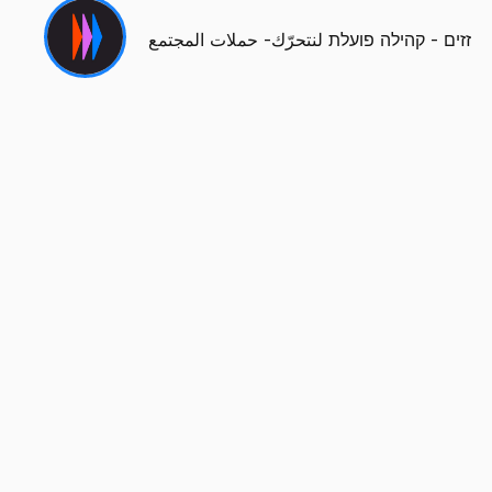
זזים - קהילה פועלת لنتحرّك- حملات المجتمع