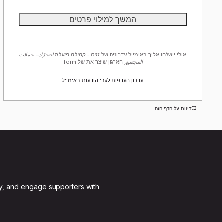
אולי יישלחו אליך באימייל עדכונים של
זזים - קהילה פועלת لنتحرّك- حملات
المجتمع,
הארגון שיצר את של form.
עדכון העדפות לגבי הודעות באימייל
דיווח על הדף הזה
y, and engage supporters with
.